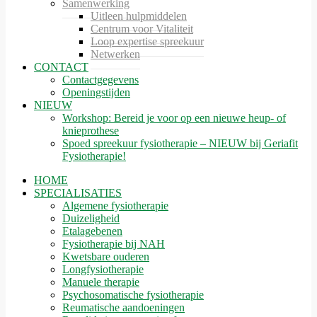
Samenwerking
Uitleen hulpmiddelen
Centrum voor Vitaliteit
Loop expertise spreekuur
Netwerken
CONTACT
Contactgegevens
Openingstijden
NIEUW
Workshop: Bereid je voor op een nieuwe heup- of
knieprothese
Spoed spreekuur fysiotherapie – NIEUW bij Geriafit
Fysiotherapie!
HOME
SPECIALISATIES
Algemene fysiotherapie
Duizeligheid
Etalagebenen
Fysiotherapie bij NAH
Kwetsbare ouderen
Longfysiotherapie
Manuele therapie
Psychosomatische fysiotherapie
Reumatische aandoeningen