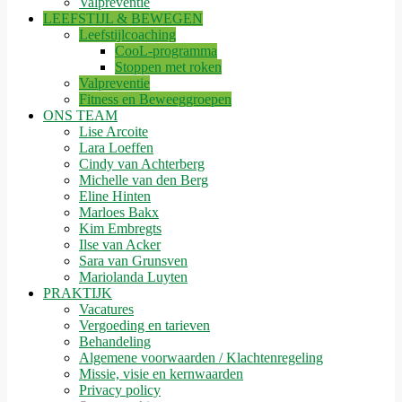
Valpreventie
LEEFSTIJL & BEWEGEN
Leefstijlcoaching
CooL-programma
Stoppen met roken
Valpreventie
Fitness en Beweeggroepen
ONS TEAM
Lise Arcoite
Lara Loeffen
Cindy van Achterberg
Michelle van den Berg
Eline Hinten
Marloes Bakx
Kim Embregts
Ilse van Acker
Sara van Grunsven
Mariolanda Luyten
PRAKTIJK
Vacatures
Vergoeding en tarieven
Behandeling
Algemene voorwaarden / Klachtenregeling
Missie, visie en kernwaarden
Privacy policy