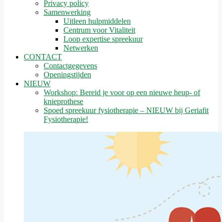
Privacy policy
Samenwerking
Uitleen hulpmiddelen
Centrum voor Vitaliteit
Loop expertise spreekuur
Netwerken
CONTACT
Contactgegevens
Openingstijden
NIEUW
Workshop: Bereid je voor op een nieuwe heup- of
knieprothese
Spoed spreekuur fysiotherapie – NIEUW bij Geriafit
Fysiotherapie!