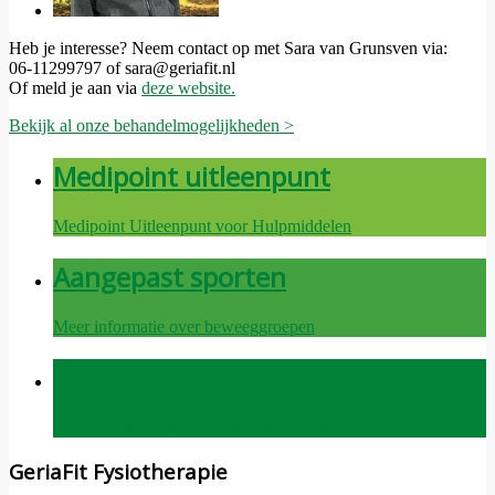
Heb je interesse? Neem contact op met Sara van Grunsven via:
06-11299797 of sara@geriafit.nl
Of meld je aan via
deze website.
Bekijk al onze behandelmogelijkheden >
Medipoint uitleenpunt
Medipoint Uitleenpunt voor Hulpmiddelen
Aangepast sporten
Meer informatie over beweeggroepen
Afspraak maken
Klik hier om direct een afspraak te maken
GeriaFit Fysiotherapie