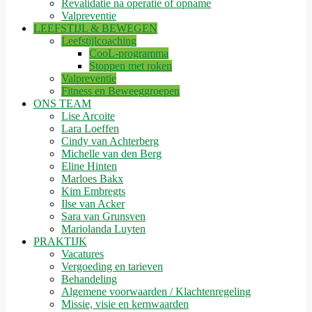
Revalidatie na operatie of opname
Valpreventie
LEEFSTIJL & BEWEGEN
Leefstijlcoaching
CooL-programma
Stoppen met roken
Valpreventie
Fitness en Beweeggroepen
ONS TEAM
Lise Arcoite
Lara Loeffen
Cindy van Achterberg
Michelle van den Berg
Eline Hinten
Marloes Bakx
Kim Embregts
Ilse van Acker
Sara van Grunsven
Mariolanda Luyten
PRAKTIJK
Vacatures
Vergoeding en tarieven
Behandeling
Algemene voorwaarden / Klachtenregeling
Missie, visie en kernwaarden