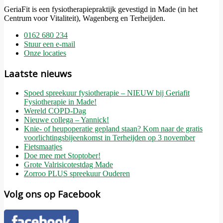
GeriaFit is een fysiotherapiepraktijk gevestigd in Made (in het
Centrum voor Vitaliteit), Wagenberg en Terheijden.
0162 680 234
Stuur een e-mail
Onze locaties
Laatste nieuws
Spoed spreekuur fysiotherapie – NIEUW bij Geriafit
Fysiotherapie in Made!
Wereld COPD-Dag
Nieuwe collega – Yannick!
Knie- of heupoperatie gepland staan? Kom naar de gratis
voorlichtingsbijeenkomst in Terheijden op 3 november
Fietsmaatjes
Doe mee met Stoptober!
Grote Valrisicotestdag Made
Zorroo PLUS spreekuur Ouderen
Volg ons op Facebook