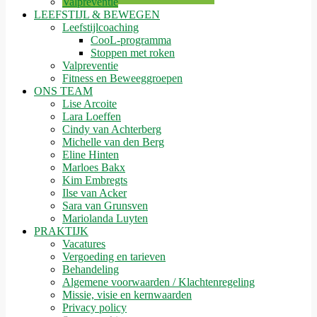
Valpreventie
LEEFSTIJL & BEWEGEN
Leefstijlcoaching
CooL-programma
Stoppen met roken
Valpreventie
Fitness en Beweeggroepen
ONS TEAM
Lise Arcoite
Lara Loeffen
Cindy van Achterberg
Michelle van den Berg
Eline Hinten
Marloes Bakx
Kim Embregts
Ilse van Acker
Sara van Grunsven
Mariolanda Luyten
PRAKTIJK
Vacatures
Vergoeding en tarieven
Behandeling
Algemene voorwaarden / Klachtenregeling
Missie, visie en kernwaarden
Privacy policy