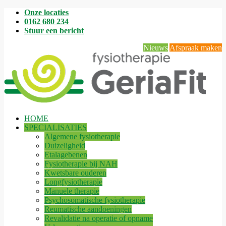
Onze locaties
0162 680 234
Stuur een bericht
Nieuws
Afspraak maken
HOME
SPECIALISATIES
Algemene fysiotherapie
Duizeligheid
Etalagebenen
Fysiotherapie bij NAH
Kwetsbare ouderen
Longfysiotherapie
Manuele therapie
Psychosomatische fysiotherapie
Reumatische aandoeningen
Revalidatie na operatie of opname