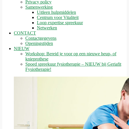
Privacy policy
Samenwerking
Uitleen hulpmiddelen
Centrum voor Vitaliteit
Loop expertise spreekuur
Netwerken
CONTACT
Contactgegevens
Openingstijden
NIEUW
Workshop: Bereid je voor op een nieuwe heup- of
knieprothese
Spoed spreekuur fysiotherapie – NIEUW bij Geriafit
Fysiotherapie!