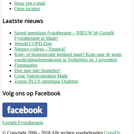
Stuur een e-mail
Onze locaties
Laatste nieuws
Spoed spreekuur fysiotherapie – NIEUW bij Geriafit
Fysiotherapie in Made!
Wereld COPD-Dag
Nieuwe collega – Yannick!
Knie- of heupoperatie gepland staan? Kom naar de gratis
voorlichtingsbijeenkomst in Terheijden op 3 november
Fietsmaatjes
Doe mee met Stoptober!
Grote Valrisicotestdag Made
Zorroo PLUS spreekuur Ouderen
Volg ons op Facebook
Geriafit Fysiotherapie
© Copyright 2006 - 2018 Alle rechten voorbehouden
GeriaFit
.