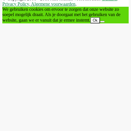
Privacy Policy
.
Algemene voorwaarden
.
We gebruiken cookies om ervoor te zorgen dat onze website zo
soepel mogelijk draait. Als je doorgaat met het gebruiken van de
website, gaan we er vanuit dat je ermee instemt.
Ok