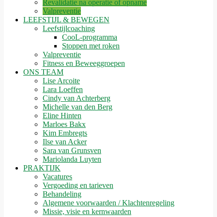
Revalidatie na operatie of opname
Valpreventie
LEEFSTIJL & BEWEGEN
Leefstijlcoaching
CooL-programma
Stoppen met roken
Valpreventie
Fitness en Beweeggroepen
ONS TEAM
Lise Arcoite
Lara Loeffen
Cindy van Achterberg
Michelle van den Berg
Eline Hinten
Marloes Bakx
Kim Embregts
Ilse van Acker
Sara van Grunsven
Mariolanda Luyten
PRAKTIJK
Vacatures
Vergoeding en tarieven
Behandeling
Algemene voorwaarden / Klachtenregeling
Missie, visie en kernwaarden