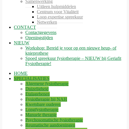
Samenwerking
Uitleen hulpmiddelen
Centrum voor Vitaliteit
Loop expertise spreekuur
Netwerken
CONTACT
Contactgegevens
Openingstijden
NIEUW
Workshop: Bereid je voor op een nieuwe heup- of
knieprothese
Spoed spreekuur fysiotherapie – NIEUW bij Geriafit
Fysiotherapie!
HOME
SPECIALISATIES
Algemene fysiotherapie
Duizeligheid
Etalagebenen
Fysiotherapie bij NAH
Kwetsbare ouderen
Longfysiotherapie
Manuele therapie
Psychosomatische fysiotherapie
Reumatische aandoeningen