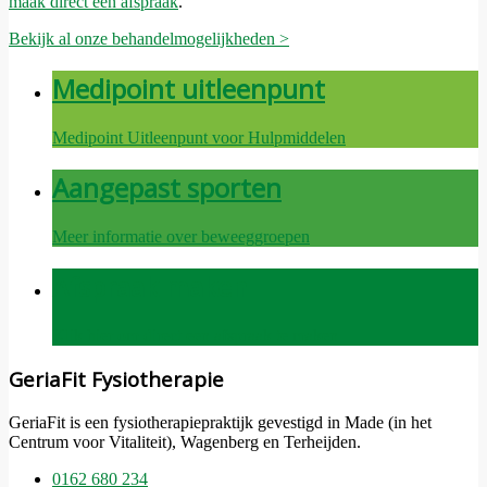
maak direct een afspraak
.
Bekijk al onze behandelmogelijkheden >
Medipoint uitleenpunt
Medipoint Uitleenpunt voor Hulpmiddelen
Aangepast sporten
Meer informatie over beweeggroepen
Afspraak maken
Klik hier om direct een afspraak te maken
GeriaFit Fysiotherapie
GeriaFit is een fysiotherapiepraktijk gevestigd in Made (in het
Centrum voor Vitaliteit), Wagenberg en Terheijden.
0162 680 234