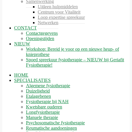
Samenwerking
Uitleen hulpmiddelen
Centrum voor Vitaliteit
Loop expertise spreekuur
Netwerken
CONTACT
Contactgegevens
Openingstijden
NIEUW
Workshop: Bereid je voor op een nieuwe heup- of
knieprothese
Spoed spreekuur fysiotherapie – NIEUW bij Geriafit
Fysiotherapie!
HOME
SPECIALISATIES
Algemene fysiotherapie
Duizeligheid
Etalagebenen
Fysiotherapie bij NAH
Kwetsbare ouderen
Longfysiotherapie
Manuele therapie
Psychosomatische fysiotherapie
Reumatische aandoeningen