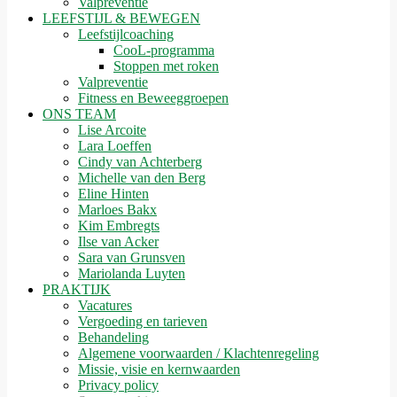
Valpreventie
LEEFSTIJL & BEWEGEN
Leefstijlcoaching
CooL-programma
Stoppen met roken
Valpreventie
Fitness en Beweeggroepen
ONS TEAM
Lise Arcoite
Lara Loeffen
Cindy van Achterberg
Michelle van den Berg
Eline Hinten
Marloes Bakx
Kim Embregts
Ilse van Acker
Sara van Grunsven
Mariolanda Luyten
PRAKTIJK
Vacatures
Vergoeding en tarieven
Behandeling
Algemene voorwaarden / Klachtenregeling
Missie, visie en kernwaarden
Privacy policy