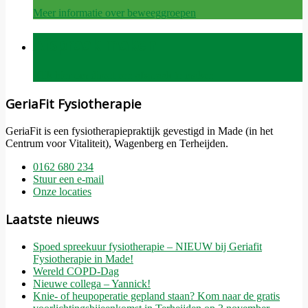
Meer informatie over beweeggroepen
Afspraak maken
Klik hier om direct een afspraak te maken
GeriaFit Fysiotherapie
GeriaFit is een fysiotherapiepraktijk gevestigd in Made (in het
Centrum voor Vitaliteit), Wagenberg en Terheijden.
0162 680 234
Stuur een e-mail
Onze locaties
Laatste nieuws
Spoed spreekuur fysiotherapie – NIEUW bij Geriafit
Fysiotherapie in Made!
Wereld COPD-Dag
Nieuwe collega – Yannick!
Knie- of heupoperatie gepland staan? Kom naar de gratis