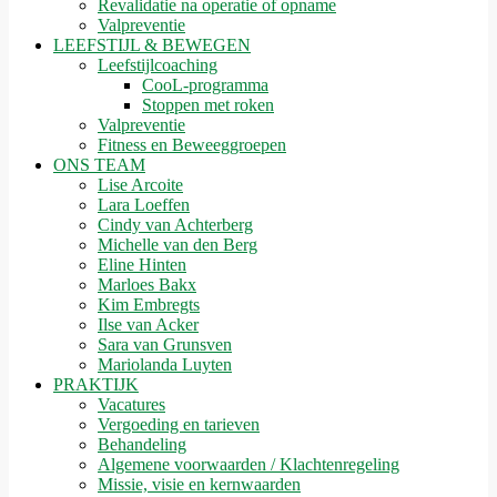
Revalidatie na operatie of opname
Valpreventie
LEEFSTIJL & BEWEGEN
Leefstijlcoaching
CooL-programma
Stoppen met roken
Valpreventie
Fitness en Beweeggroepen
ONS TEAM
Lise Arcoite
Lara Loeffen
Cindy van Achterberg
Michelle van den Berg
Eline Hinten
Marloes Bakx
Kim Embregts
Ilse van Acker
Sara van Grunsven
Mariolanda Luyten
PRAKTIJK
Vacatures
Vergoeding en tarieven
Behandeling
Algemene voorwaarden / Klachtenregeling
Missie, visie en kernwaarden