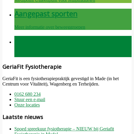
Medipoint Uitleenpunt voor Hulpmiddelen
Aangepast sporten
Meer informatie over beweeggroepen
Afspraak maken
Klik hier om direct een afspraak te maken
GeriaFit Fysiotherapie
GeriaFit is een fysiotherapiepraktijk gevestigd in Made (in het
Centrum voor Vitaliteit), Wagenberg en Terheijden.
0162 680 234
Stuur een e-mail
Onze locaties
Laatste nieuws
Spoed spreekuur fysiotherapie – NIEUW bij Geriafit