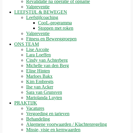
Revalidatie na operatie of opname
Valpreventie
LEEFSTIJL & BEWEGEN
Leefstijlcoaching
CooL-programma
Stoppen met roken
Valpreventie
Fitness en Beweeggroepen
ONS TEAM
Lise Arcoite
Lara Loeffen
Cindy van Achterberg
Michelle van den Berg
Eline Hinten
Marloes Bakx
Kim Embregts
Ilse van Acker
Sara van Grunsven
Mariolanda Luyten
PRAKTIJK
Vacatures
Vergoeding en tarieven
Behandeling
Algemene voorwaarden / Klachtenregeling
Missie, visie en kernwaarden