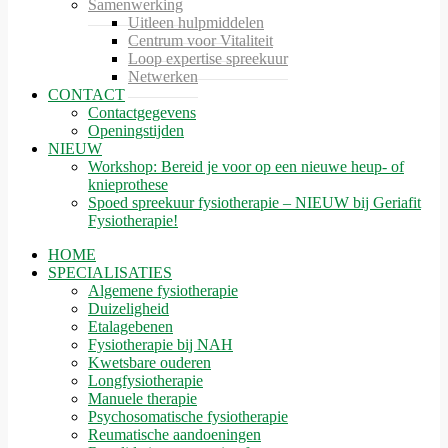
Samenwerking
Uitleen hulpmiddelen
Centrum voor Vitaliteit
Loop expertise spreekuur
Netwerken
CONTACT
Contactgegevens
Openingstijden
NIEUW
Workshop: Bereid je voor op een nieuwe heup- of
knieprothese
Spoed spreekuur fysiotherapie – NIEUW bij Geriafit
Fysiotherapie!
HOME
SPECIALISATIES
Algemene fysiotherapie
Duizeligheid
Etalagebenen
Fysiotherapie bij NAH
Kwetsbare ouderen
Longfysiotherapie
Manuele therapie
Psychosomatische fysiotherapie
Reumatische aandoeningen