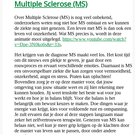
Multiple Sclerose (MS)
Over Multiple Sclerose (MS) is nog veel onbekend,
onderzoekers weten nog niet hoe MS ontstaat en we kunnen
de ziekte nog niet genezen. Een leven met MS is dan ook een
leven vol onzekerheid. Wat MS precies is, wordt in deze
animatie mooi uitgelegd.
https://www.youtube.com/watch?
v=Dpe-3N0ko6s&t=33s
.
Het krijgen van de diagnose MS maakt veel los. Het kost tijd
om dit nieuws een plekje te geven, je gaat door een
rouwproces en ervaart verschillende emoties. Daarnaast is MS
een onvoorspelbare ziekte die kan zorgen voor vermoeidheid,
onzekerheid, angst en stress. Praten kan opluchten!
Bovendien zorg je er op deze manier voor, dat jouw
omgeving van jouw situatie weet en zij hier rekening mee
kunnen houden. Jij weet tenslotte het beste wat voor jou
werkt en hoe je in balans blijft. Voor die balans is het
belangrijk om bewust keuzes te maken. Doe dingen waar je
energie van krijgt, kies voor voldoende rust en ontspanning.
Je zult ervaren dat je door al deze stappen langzaam maar
zeker het zelfvertrouwen terugwint. Genezen van MS kan
helaas niet, wel kun je meer grip krijgen op de klachten door
de manier van leven aan te passen, door onder andere