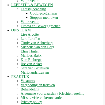
Valpreventie
LEEFSTIJL & BEWEGEN
Leefstijlcoaching
CooL-programma
Stoppen met roken
Valpreventie
Fitness en Beweeggroepen
ONS TEAM
Lise Arcoite
Lara Loeffen
Cindy van Achterberg
Michelle van den Berg
Eline Hinten
Marloes Bakx
Kim Embregts
Ilse van Acker
Sara van Grunsven
Mariolanda Luyten
PRAKTIJK
Vacatures
Vergoeding en tarieven
Behandeling
Algemene voorwaarden / Klachtenregeling
Missie, visie en kernwaarden
Privacy policy