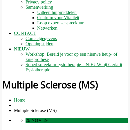
Privacy policy
Samenwerking
Uitleen hulpmiddelen
Centrum voor Vitaliteit
Loop expertise spreekuur
Netwerken
CONTACT
Contactgegevens
Openingstijden
NIEUW
Workshop: Bereid je voor op een nieuwe heup- of
knieprothese
Spoed spreekuur fysiotherapie – NIEUW bij Geriafit
Fysiotherapie!
Multiple Sclerose (MS)
Home
Multiple Sclerose (MS)
26 NOV 19