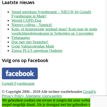
Laatste nieuws
Spoed spreekuur fysiotherapie – NIEUW bij Geriafit
Fysiotherapie in Made!
Wereld COPD-Dag
Nieuwe collega – Yannick!
Knie- of heupoperatie gepland staan? Kom naar de gratis
voorlichtingsbijeenkomst in Terheijden op 3 november
Fietsmaatjes
Doe mee met Stoptober!
Grote Valrisicotestdag Made
Zorroo PLUS spreekuur Ouderen
Volg ons op Facebook
Geriafit Fysiotherapie
© Copyright 2006 - 2018 Alle rechten voorbehouden
GeriaFit
.
Privacy Policy
.
Algemene voorwaarden
.
We gebruiken cookies om ervoor te zorgen dat onze website zo
soepel mogelijk draait. Als je doorgaat met het gebruiken van de