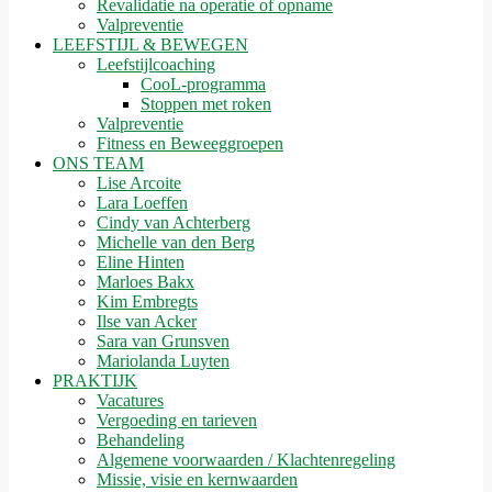
Revalidatie na operatie of opname
Valpreventie
LEEFSTIJL & BEWEGEN
Leefstijlcoaching
CooL-programma
Stoppen met roken
Valpreventie
Fitness en Beweeggroepen
ONS TEAM
Lise Arcoite
Lara Loeffen
Cindy van Achterberg
Michelle van den Berg
Eline Hinten
Marloes Bakx
Kim Embregts
Ilse van Acker
Sara van Grunsven
Mariolanda Luyten
PRAKTIJK
Vacatures
Vergoeding en tarieven
Behandeling
Algemene voorwaarden / Klachtenregeling
Missie, visie en kernwaarden