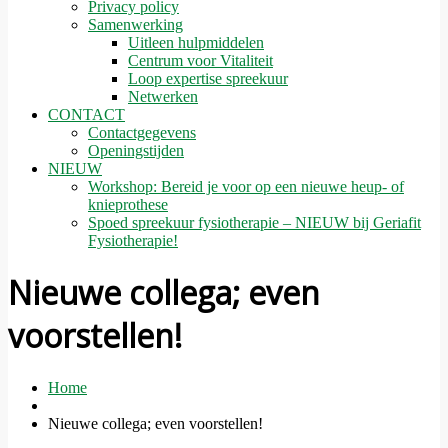
Privacy policy
Samenwerking
Uitleen hulpmiddelen
Centrum voor Vitaliteit
Loop expertise spreekuur
Netwerken
CONTACT
Contactgegevens
Openingstijden
NIEUW
Workshop: Bereid je voor op een nieuwe heup- of
knieprothese
Spoed spreekuur fysiotherapie – NIEUW bij Geriafit
Fysiotherapie!
Nieuwe collega; even
voorstellen!
Home
Nieuwe collega; even voorstellen!