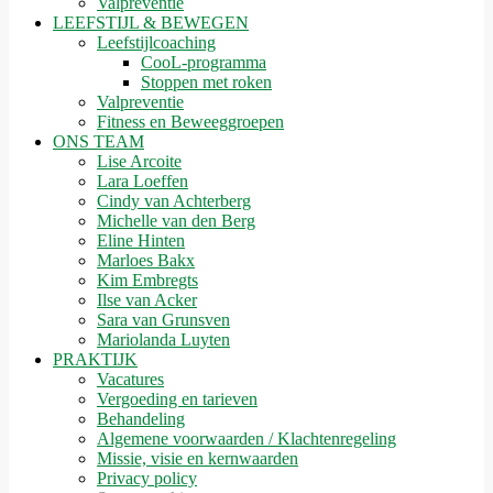
Valpreventie
LEEFSTIJL & BEWEGEN
Leefstijlcoaching
CooL-programma
Stoppen met roken
Valpreventie
Fitness en Beweeggroepen
ONS TEAM
Lise Arcoite
Lara Loeffen
Cindy van Achterberg
Michelle van den Berg
Eline Hinten
Marloes Bakx
Kim Embregts
Ilse van Acker
Sara van Grunsven
Mariolanda Luyten
PRAKTIJK
Vacatures
Vergoeding en tarieven
Behandeling
Algemene voorwaarden / Klachtenregeling
Missie, visie en kernwaarden
Privacy policy