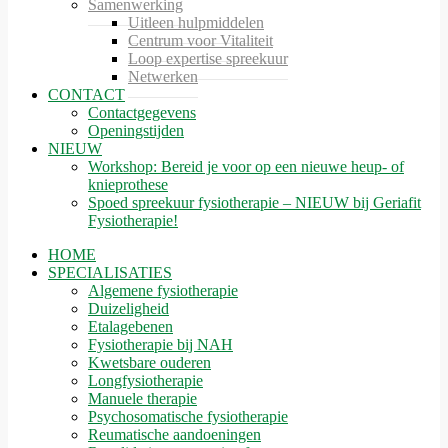
Samenwerking
Uitleen hulpmiddelen
Centrum voor Vitaliteit
Loop expertise spreekuur
Netwerken
CONTACT
Contactgegevens
Openingstijden
NIEUW
Workshop: Bereid je voor op een nieuwe heup- of
knieprothese
Spoed spreekuur fysiotherapie – NIEUW bij Geriafit
Fysiotherapie!
HOME
SPECIALISATIES
Algemene fysiotherapie
Duizeligheid
Etalagebenen
Fysiotherapie bij NAH
Kwetsbare ouderen
Longfysiotherapie
Manuele therapie
Psychosomatische fysiotherapie
Reumatische aandoeningen