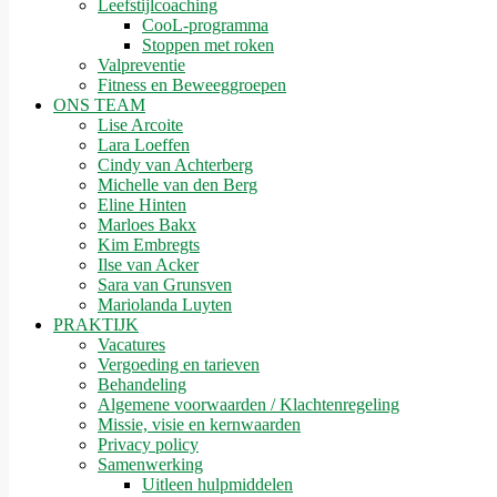
Leefstijlcoaching
CooL-programma
Stoppen met roken
Valpreventie
Fitness en Beweeggroepen
ONS TEAM
Lise Arcoite
Lara Loeffen
Cindy van Achterberg
Michelle van den Berg
Eline Hinten
Marloes Bakx
Kim Embregts
Ilse van Acker
Sara van Grunsven
Mariolanda Luyten
PRAKTIJK
Vacatures
Vergoeding en tarieven
Behandeling
Algemene voorwaarden / Klachtenregeling
Missie, visie en kernwaarden
Privacy policy
Samenwerking
Uitleen hulpmiddelen