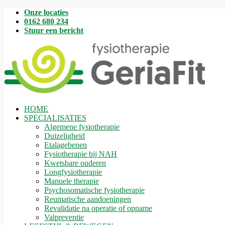
Onze locaties
0162 680 234
Stuur een bericht
HOME
SPECIALISATIES
Algemene fysiotherapie
Duizeligheid
Etalagebenen
Fysiotherapie bij NAH
Kwetsbare ouderen
Longfysiotherapie
Manuele therapie
Psychosomatische fysiotherapie
Reumatische aandoeningen
Revalidatie na operatie of opname
Valpreventie