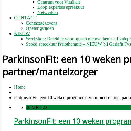
Centrum voor Vitaliteit
Loop expertise spreekuur
Netwerken
CONTACT
Contactgegevens
Openingstijden
NIEUW
Workshop: Bereid je voor op een nieuwe heup- of kniepr
Spoed spreekuur fysiotherapie – NIEUW bij Geriafit Fys
ParkinsonFit: een 10 weken
partner/mantelzorger
Home
ParkinsonFit: een 10 weken programma voor mensen met parkin
30 MRT 22
ParkinsonFit: een 10 weken progr