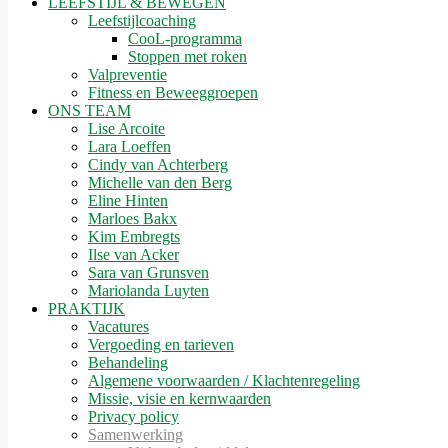
LEEFSTIJL & BEWEGEN
Leefstijlcoaching
CooL-programma
Stoppen met roken
Valpreventie
Fitness en Beweeggroepen
ONS TEAM
Lise Arcoite
Lara Loeffen
Cindy van Achterberg
Michelle van den Berg
Eline Hinten
Marloes Bakx
Kim Embregts
Ilse van Acker
Sara van Grunsven
Mariolanda Luyten
PRAKTIJK
Vacatures
Vergoeding en tarieven
Behandeling
Algemene voorwaarden / Klachtenregeling
Missie, visie en kernwaarden
Privacy policy
Samenwerking