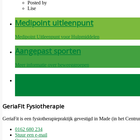
Posted by
Lise
Medipoint uitleenpunt
Medipoint Uitleenpunt voor Hulpmiddelen
Aangepast sporten
Meer informatie over beweeggroepen
Afspraak maken
Klik hier om direct een afspraak te maken
GeriaFit Fysiotherapie
GeriaFit is een fysiotherapiepraktijk gevestigd in Made (in het Centr
0162 680 234
Stuur een e-mail