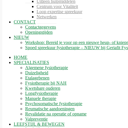
Uitleen hulpmiddelen
Centrum voor Vitaliteit
Loop expertise spreekuur
Netwerken
CONTACT
Contactgegevens
Openingstijden
NIEUW
Workshop: Bereid je voor op een nieuwe heup- of kniepr
Spoed spreekuur fysiotherapie – NIEUW bij Geriafit Fys
HOME
SPECIALISATIES
Algemene fysiotherapie
Duizeligheid
Etalagebenen
Fysiotherapie bij NAH
Kwetsbare ouderen
Longfysiotherapie
Manuele therapie
Psychosomatische fysiotherapie
Reumatische aandoeningen
Revalidatie na operatie of opname
Valpreventie
LEEFSTIJL & BEWEGEN